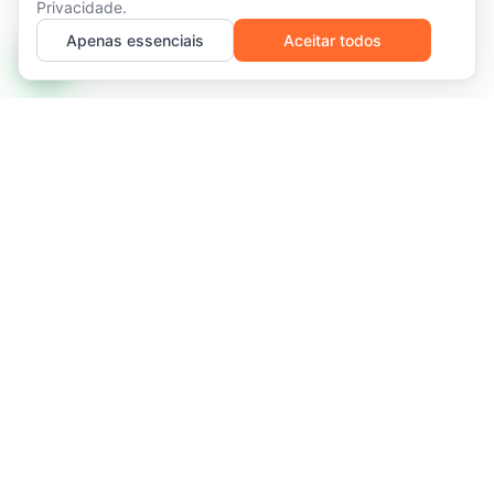
Privacidade
.
Apenas essenciais
Aceitar todos
Infraestrutura de TI gerenciada e serviços recorrentes para
redes que exigem disponibilidade, previsibilidade e escala
sem fricção.
Florianópolis, SC, Brasil