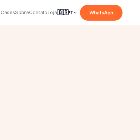
🇧🇷
s
Cases
Sobre
Contato
Loja
WhatsApp
PT