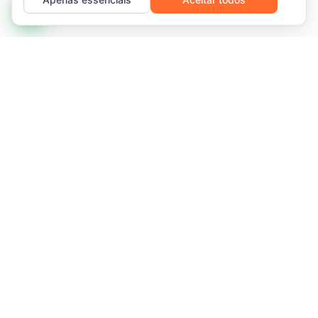
Infraestrutura de TI gerenciada e serviços recorrentes para
redes que exigem disponibilidade, previsibilidade e escala
sem fricção.
Florianópolis, SC, Brasil
R. Des. Pedro Silva, 2958, Coqueiros
CNPJ 13.375.143/0001-20