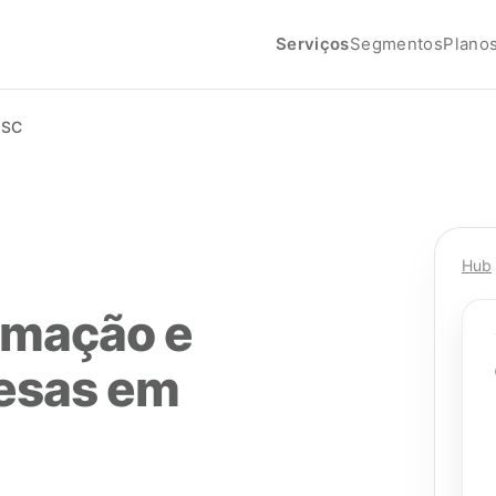
Serviços
Segmentos
Plano
 SC
Hub
rmação e
resas em