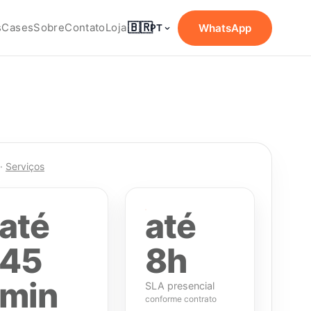
🇧🇷
s
Cases
Sobre
Contato
Loja
WhatsApp
PT
·
Serviços
até
até
45
8h
min
SLA presencial
conforme contrato