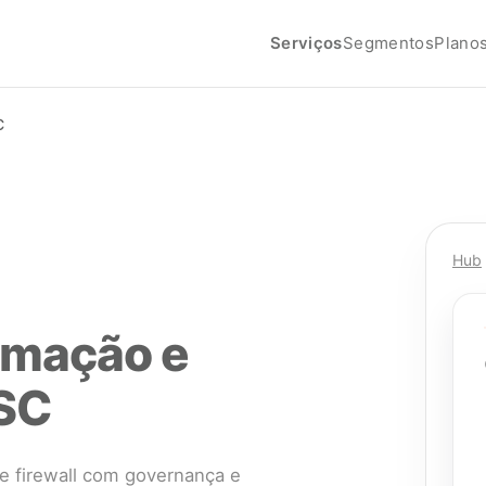
Serviços
Segmentos
Plano
C
Hub
rmação e
 SC
 e firewall com governança e