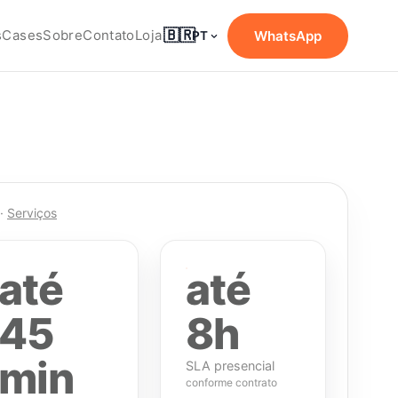
🇧🇷
s
Cases
Sobre
Contato
Loja
WhatsApp
PT
·
Serviços
até
até
45
8h
min
SLA presencial
conforme contrato