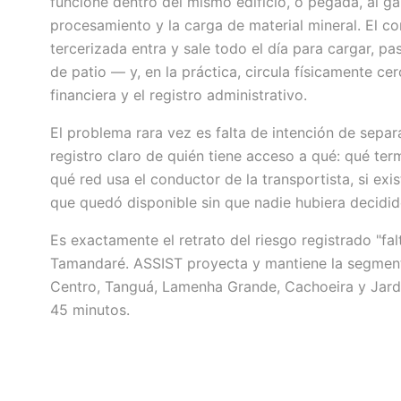
funcione dentro del mismo edificio, o pegada, al ga
procesamiento y la carga de material mineral. El 
tercerizada entra y sale todo el día para cargar, pas
de patio — y, en la práctica, circula físicamente ce
financiera y el registro administrativo.
El problema rara vez es falta de intención de separ
registro claro de quién tiene acceso a qué: qué term
qué red usa el conductor de la transportista, si ex
que quedó disponible sin que nadie hubiera decidid
Es exactamente el retrato del riesgo registrado "f
Tamandaré. ASSIST proyecta y mantiene la segment
Centro, Tanguá, Lamenha Grande, Cachoeira y Jard
45 minutos.