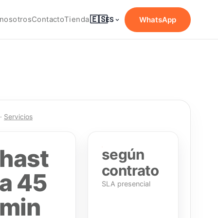
🇪🇸
nosotros
Contacto
Tienda
WhatsApp
ES
·
Servicios
hast
según
contrato
a 45
SLA presencial
min