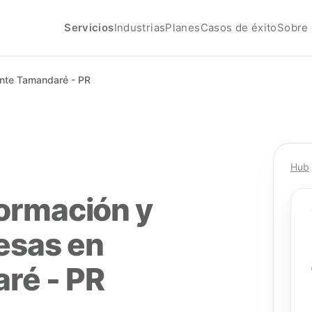
Servicios
Industrias
Planes
Casos de éxito
Sobre 
ante Tamandaré - PR
Hub
formación y
esas en
ré - PR