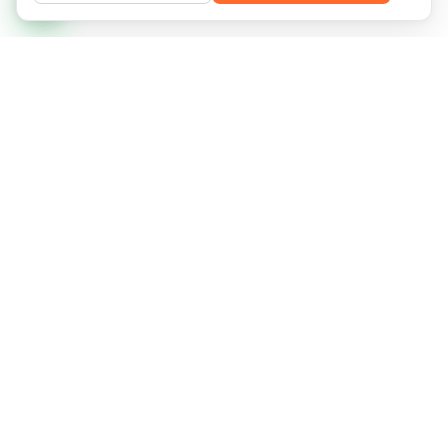
Infraestructura de TI gestionada y servicios recurrentes para
redes que exigen disponibilidad, previsibilidad y crecimiento
sin fricción.
Florianópolis, SC, Brasil
R. Des. Pedro Silva 2958, Coqueiros
CNPJ 13.375.143/0001-20