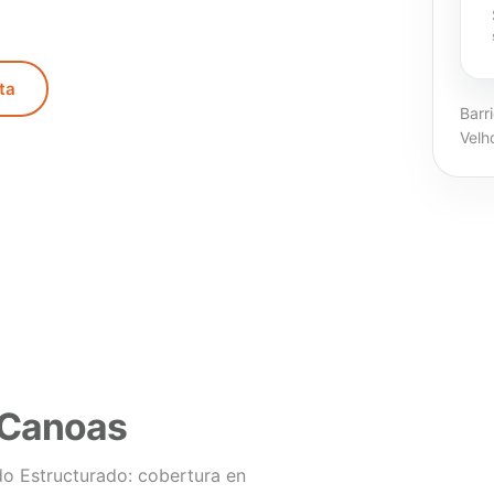
ta
Barr
Velh
 Canoas
o Estructurado: cobertura en