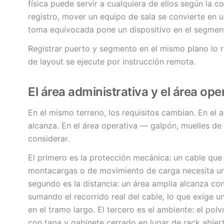
física puede servir a cualquiera de ellos según la c
registro, mover un equipo de sala se convierte en u
toma equivocada pone un dispositivo en el segment
Registrar puerto y segmento en el mismo plano lo r
de layout se ejecute por instrucción remota.
El área administrativa y el área ope
En el mismo terreno, los requisitos cambian. En el 
alcanza. En el área operativa — galpón, muelles de
considerar.
El primero es la protección mecánica: un cable que
montacargas o de movimiento de carga necesita una 
segundo es la distancia: un área amplia alcanza con f
sumando el recorrido real del cable, lo que exige u
en el tramo largo. El tercero es el ambiente: el p
con tapa y gabinete cerrado en lugar de rack abier