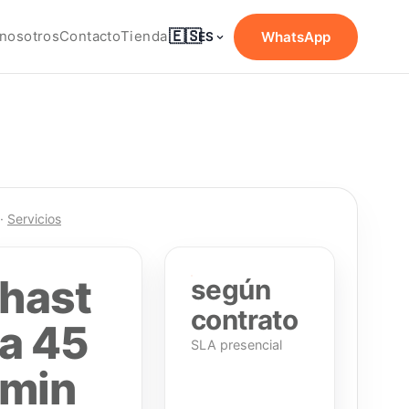
🇪🇸
nosotros
Contacto
Tienda
WhatsApp
ES
·
Servicios
hast
según
contrato
a 45
SLA presencial
min