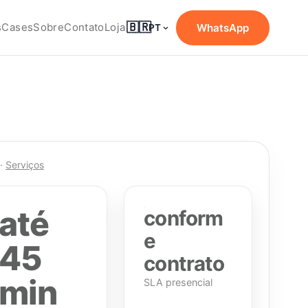
🇧🇷
s
Cases
Sobre
Contato
Loja
WhatsApp
PT
·
Serviços
até
conform
e
45
contrato
min
SLA presencial