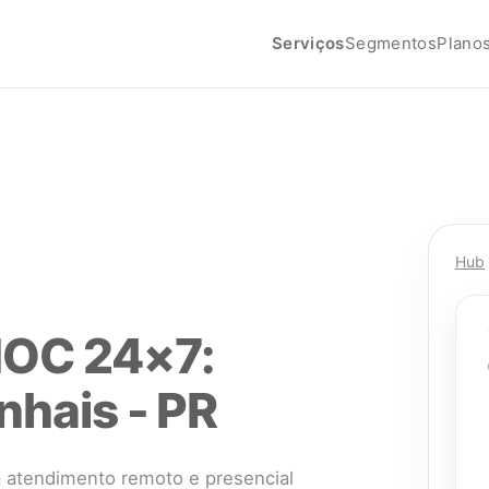
Serviços
Segmentos
Plano
Hub
NOC 24×7:
nhais - PR
atendimento remoto e presencial