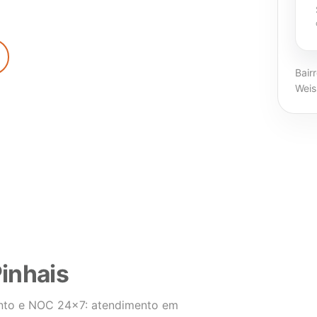
Bair
Weis
inhais
ento e NOC 24×7: atendimento em