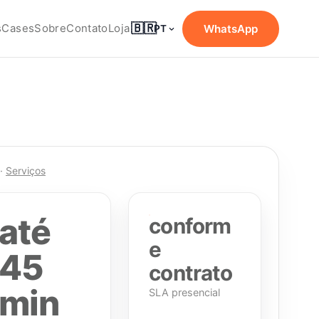
🇧🇷
s
Cases
Sobre
Contato
Loja
WhatsApp
PT
·
Serviços
até
conform
e
45
contrato
min
SLA presencial