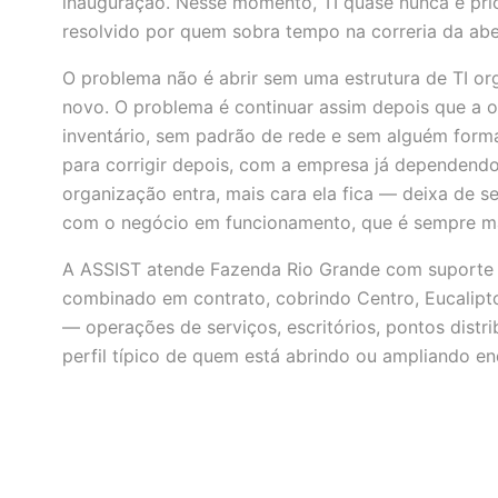
inauguração. Nesse momento, TI quase nunca é pri
resolvido por quem sobra tempo na correria da abe
O problema não é abrir sem uma estrutura de TI o
novo. O problema é continuar assim depois que a 
inventário, sem padrão de rede e sem alguém form
para corrigir depois, com a empresa já dependendo 
organização entra, mais cara ela fica — deixa de s
com o negócio em funcionamento, que é sempre mai
A ASSIST atende Fazenda Rio Grande com suporte 
combinado em contrato, cobrindo Centro, Eucalipto
— operações de serviços, escritórios, pontos distr
perfil típico de quem está abrindo ou ampliando en