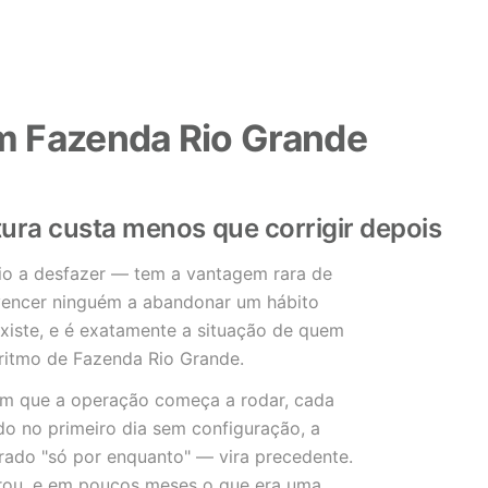
m Fazenda Rio Grande
tura custa menos que corrigir depois
io a desfazer — tem a vantagem rara de
vencer ninguém a abandonar um hábito
existe, e é exatamente a situação de quem
ritmo de Fazenda Rio Grande.
im que a operação começa a rodar, cada
 no primeiro dia sem configuração, a
erado "só por enquanto" — vira precedente.
trou, e em poucos meses o que era uma