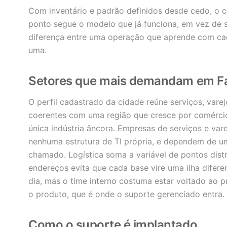
Com inventário e padrão definidos desde cedo, o c
ponto segue o modelo que já funciona, em vez de s
diferença entre uma operação que aprende com cad
uma.
Setores que mais demandam em F
O perfil cadastrado da cidade reúne serviços, varej
coerentes com uma região que cresce por comércio
única indústria âncora. Empresas de serviços e v
nenhuma estrutura de TI própria, e dependem de u
chamado. Logística soma a variável de pontos dist
endereços evita que cada base vire uma ilha difere
dia, mas o time interno costuma estar voltado ao p
o produto, que é onde o suporte gerenciado entra.
Como o suporte é implantado