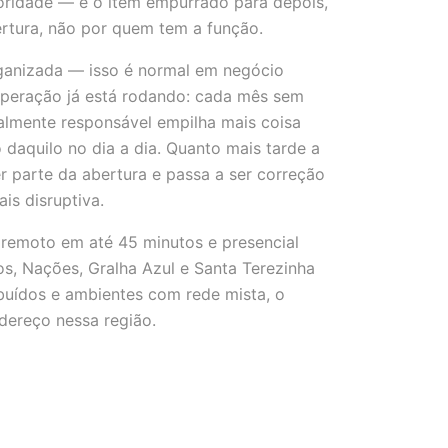
oridade — é o item empurrado para depois,
rtura, não por quem tem a função.
rganizada — isso é normal em negócio
operação já está rodando: cada mês sem
almente responsável empilha mais coisa
daquilo no dia a dia. Quanto mais tarde a
er parte da abertura e passa a ser correção
s disruptiva.
remoto em até 45 minutos e presencial
s, Nações, Gralha Azul e Santa Terezinha
ibuídos e ambientes com rede mista, o
dereço nessa região.