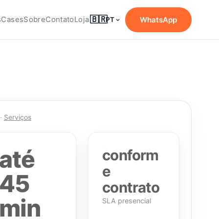
🇧🇷
s
Cases
Sobre
Contato
Loja
WhatsApp
PT
·
Serviços
até
conform
e
45
contrato
min
SLA presencial