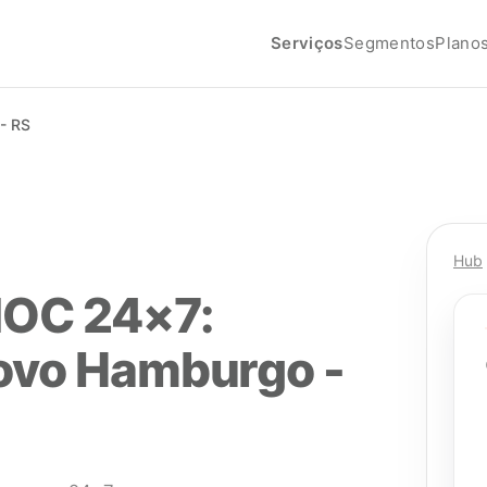
Serviços
Segmentos
Plano
- RS
Hub
NOC 24×7:
ovo Hamburgo -