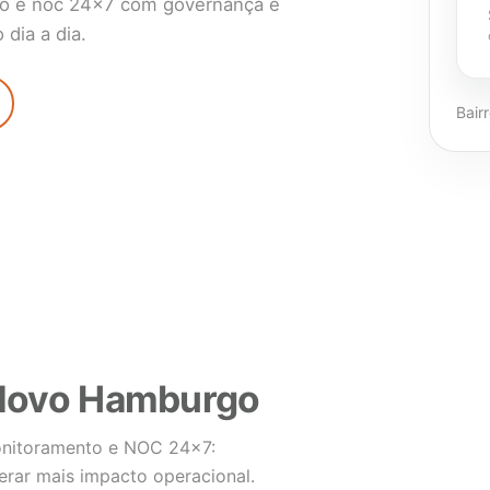
o e noc 24×7 com governança e
dia a dia.
Bair
 Novo Hamburgo
onitoramento e NOC 24×7:
ar mais impacto operacional.